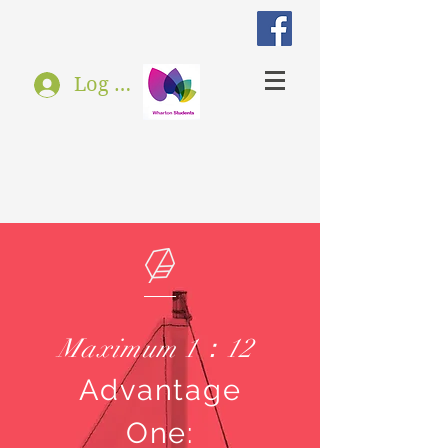
Log In
Maximum 1：12
Advantage
O
ne: